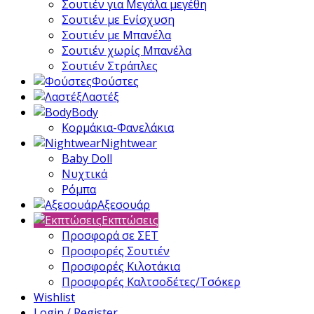
Σουτιέν για Μεγάλα μεγέθη
Σουτιέν με Ενίσχυση
Σουτιέν με Μπανέλα
Σουτιέν χωρίς Μπανέλα
Σουτιέν Στράπλες
Φούστες
Λαστέξ
Body
Κορμάκια-Φανελάκια
Nightwear
Baby Doll
Νυχτικά
Ρόμπα
Αξεσουάρ
Εκπτώσεις
Προσφορά σε ΣΕΤ
Προσφορές Σουτιέν
Προσφορές Κιλοτάκια
Προσφορές Καλτσοδέτες/Τσόκερ
Wishlist
Login / Register