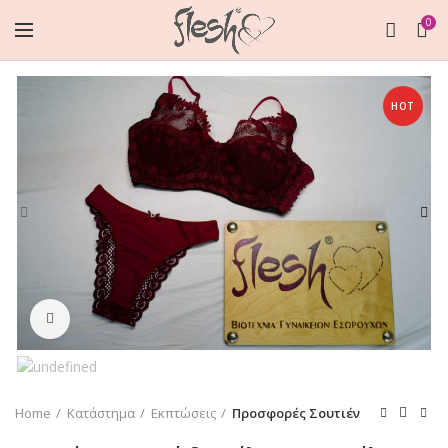
0
HOT
Click to enlarge
Home
Κατάστημα
Εκπτώσεις
Προσφορές Σουτιέν