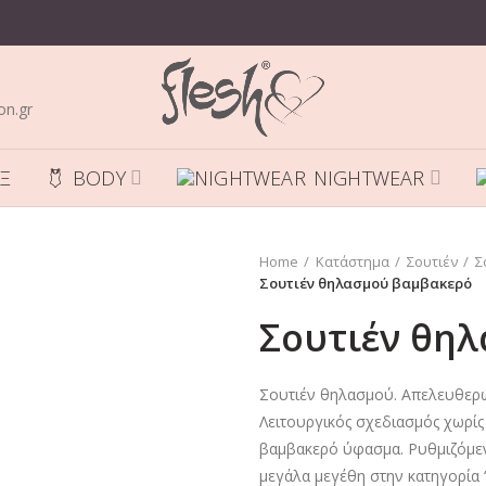
on.gr
Ξ
BODY
NIGHTWEAR
Home
Κατάστημα
Σουτιέν
Σ
Σουτιέν θηλασμού βαμβακερό
Σουτιέν θη
Σουτιέν θηλασμού. Απελευθερών
Λειτουργικός σχεδιασμός χωρίς
βαμβακερό ύφασμα. Ρυθμιζόμενε
μεγάλα μεγέθη στην κατηγορία 