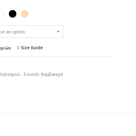
Size Guide
υμιών
 Θηλασμού
,
Σουτιέν Βαμβακερά