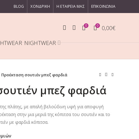
BLOG
ΧΟΝΔΡΙΚΉ
Η ΕΤΑΙΡΕΊΑ ΜΑΣ
ΕΠΙΚΟΙΝΩΝΊΑ
0
0
0,00
€
NIGHTWEAR
Προέκταση σουτιέν μπεζ φαρδιά
σουτιέν μπεζ φαρδιά
 της πλάτης, με απαλή βελούδινη υφή για αποφυγή
έκταση στην μια μεριά της κόπιτσα του σουτιέν και το
ιέν με φαρδιά κόπιτσα.
υμιών