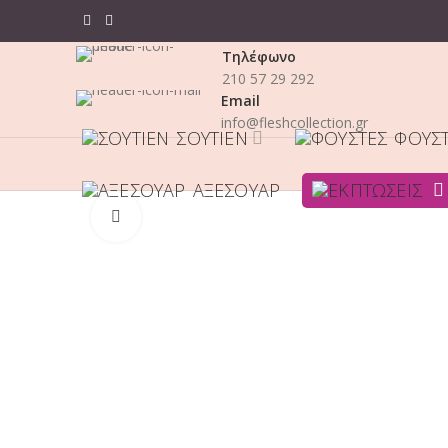
Τηλέφωνο
210 57 29 292
Email
info@fleshcollection.gr
ΣΟΥΤΙΈΝ
ΦΟΎΣ
ΑΞΕΣΟΥΆΡ
Click to enlarge