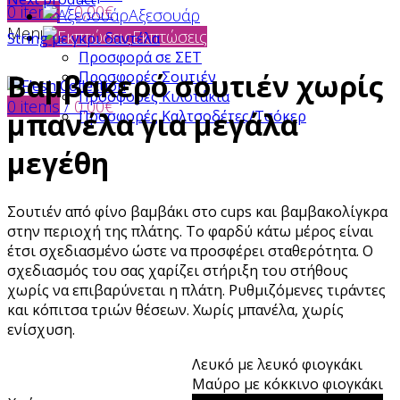
0
items
/
0,00
€
Αξεσουάρ
Menu
Εκπτώσεις
String με γκρι δαντέλα
Προσφορά σε ΣΕΤ
Προσφορές Σουτιέν
Βαμβακερό σουτιέν χωρίς
Προσφορές Κιλοτάκια
0
items
/
0,00
€
μπανέλα για μεγάλα
Προσφορές Καλτσοδέτες/Τσόκερ
μεγέθη
Σουτιέν από φίνο βαμβάκι στο cups και βαμβακολίγκρα
στην περιοχή της πλάτης. Το φαρδύ κάτω μέρος είναι
έτσι σχεδιασμένο ώστε να προσφέρει σταθερότητα. Ο
σχεδιασμός του σας χαρίζει στήριξη του στήθους
χωρίς να επιβαρύνεται η πλάτη. Ρυθμιζόμενες τιράντες
και κόπιτσα τριών θέσεων. Χωρίς μπανέλα, χωρίς
ενίσχυση.
Λευκό με λευκό φιογκάκι
Μαύρο με κόκκινο φιογκάκι