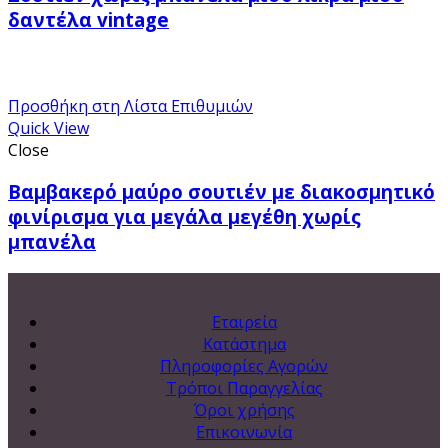
δαντέλα vintage
Προσθήκη στη Λίστα Επιθυμιών
Quick View
Close
Βαμβακερό μαύρο σουτιέν με διακοσμητικό
φινίρισμα για μεγάλα μεγέθη χωρίς
μπανέλα
Εταιρεία
Κατάστημα
Πληροφορίες Αγορών
Τρόποι Παραγγελίας
Όροι χρήσης
Επικοινωνία