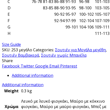
C
76-78
81-83
86-88
91-93
96-98
101-103
D
83-85
88-90
93-95
98-100
103-105
E
90-92
95-97
100-102
105-107
F
92-94
97-99
102-104
107-109
G
99-101
104-106
109-111
H
111-113
Size Guide
SKU:
253 μεγάλο
Categories:
Σουτιέν για Μεγάλα μεγέθη
,
Σουτιέν Βαμβακερά
,
Σουτιέν χωρίς Μπανέλα
Share
Facebook
Twitter
Google
Email
Pinterest
Additional information
Additional information
Weight
0.3 kg
Λευκό με λευκό φιογκάκι, Μαύρο με κόκκινο
Χρώμα
φιογκάκι, Μαύρο με μαύρο φιογκάκι, Μπεζ με