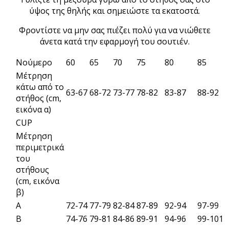
ύψος της θηλής και σημειώστε τα εκατοστά.
Φροντίστε να μην σας πιέζει πολύ για να νιώθετε
άνετα κατά την εφαρμογή του σουτιέν.
Νούμερο
60
65
70
75
80
85
Μέτρηση
κάτω από το
63-67
68-72
73-77
78-82
83-87
88-92
στήθος (cm,
εικόνα α)
CUP
Μέτρηση
περιμετρικά
του
στήθους
(cm, εικόνα
β)
A
72-74
77-79
82-84
87-89
92-94
97-99
B
74-76
79-81
84-86
89-91
94-96
99-101