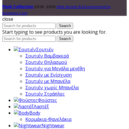
Flesh Collection
2018 - 2026
Web design & Development by
Business Com
close
Search
Start typing to see products you are looking for.
Search
Σουτιέν
Σουτιέν Βαμβακερά
Σουτιέν Θηλασμού
Σουτιέν για Μεγάλα μεγέθη
Σουτιέν με Ενίσχυση
Σουτιέν με Μπανέλα
Σουτιέν χωρίς Μπανέλα
Σουτιέν Στράπλες
Φούστες
Λαστέξ
Body
Κορμάκια-Φανελάκια
Nightwear